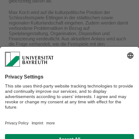
gleichzeitig davon ab.
Max Koch wird auf die kulturpolitische Position der
Schlossfestspiele Ettlingen in der städtischen sowie
regionalen Kulturlandschaft eingehen. Zudem werden damit
verbundene Problematiken in Bezug auf
Spielplangestaltung, Organisation, Disposition und
Finanzierung verdeutlicht. Aus aktuellem Anlass wird auch
die Frage verhandelt, wie die Festspiele mit den
Auswirkungen der Corona-Pandemie umgehen und, ob und
wie sie 2020 stattfinden können.
Teilnahme:
Sollten Sie Interesse an der Teilnahme an der Veranstaltung
haben, melden Sie sich bitte bei Dr. Lena van der Hoven
(Lena.van-der-Hoven@uni-bayreuth.de) an. Eine Zoom-
Einladung wird Ihnen dann zugeschickt.
Verantwortlich für die Redaktion:
Dr. Lena van der Hoven